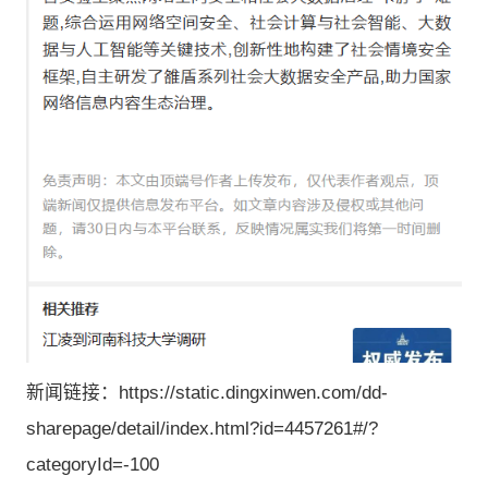
新闻链接：
https://static.dingxinwen.com/dd-
sharepage/detail/index.html?id=4457261#/?
categoryId=-100